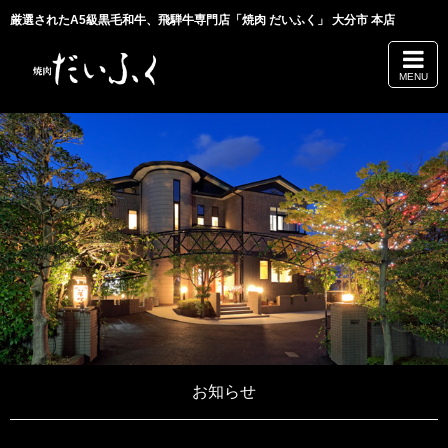
厳選されたA5級黒毛和牛、飛騨牛専門店「焼肉 だいふく」 大分市 本店
MENU
お知らせ