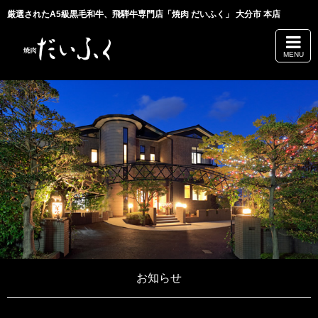
厳選されたA5級黒毛和牛、飛騨牛専門店「焼肉 だいふく」 大分市 本店
MENU
お知らせ