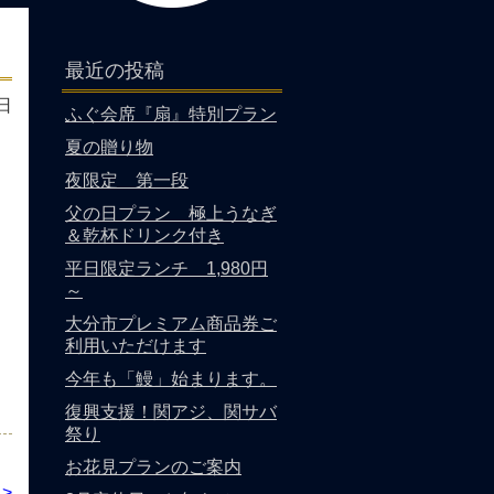
最近の投稿
日
ふぐ会席『扇』特別プラン
夏の贈り物
夜限定 第一段
父の日プラン 極上うなぎ
＆乾杯ドリンク付き
平日限定ランチ 1,980円
～
大分市プレミアム商品券ご
利用いただけます
今年も「鰻」始まります。
復興支援！関アジ、関サバ
祭り
お花見プランのご案内
>