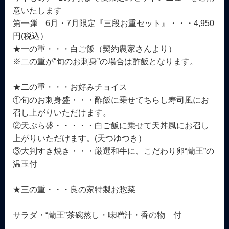
意いたします
第一弾 6月・7月限定『三段お重セット』・・・4,950
円(税込）
★一の重・・・白ご飯（契約農家さんより）
※二の重が“旬のお刺身”の場合は酢飯となります。
★二の重・・・お好みチョイス
①旬のお刺身盛・・・酢飯に乗せてちらし寿司風にお
召し上がりいただけます。
②天ぷら盛・・・・・白ご飯に乗せて天丼風にお召し
上がりいただけます。(天つゆつき）
③大判すき焼き・・・厳選和牛に、こだわり卵“蘭王”の
温玉付
★三の重・・・良の家特製お惣菜
サラダ・“蘭王”茶碗蒸し・味噌汁・香の物 付