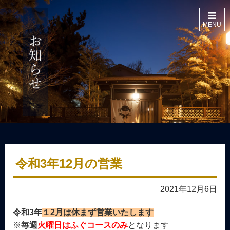
MENU
令和3年12月の営業
2021年12月6日
令和3年
１2月は休まず営業いたします
※
毎週
火曜日はふぐコースのみ
となります